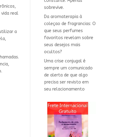
constante. Apenas
rônicos,
sobrevive.
vida real
Da aromaterapia à
coleçao de fragrancias: O
que seus perfumes
ilizar a
favoritos revelam sobre
ela,
seus desejos mais
ocultos?
 chamadas.
Uma crise conjugal é
ncia,
sempre um comunicado
o.
de alerta de que algo
precisa ser revisto em
seu relacionamento