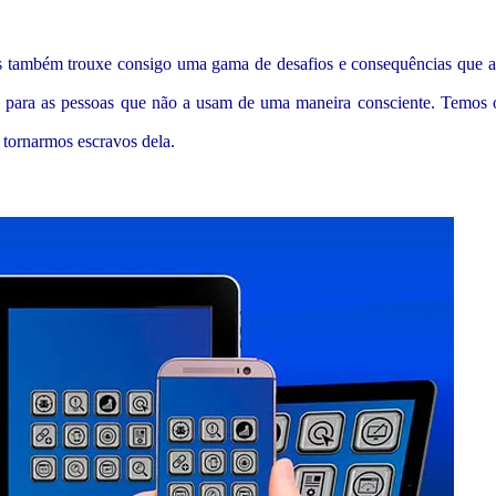
 mas também trouxe consigo uma gama de desafios e consequências que 
s para as pessoas que não a usam de uma maneira consciente. Temos 
s tornarmos escravos dela.