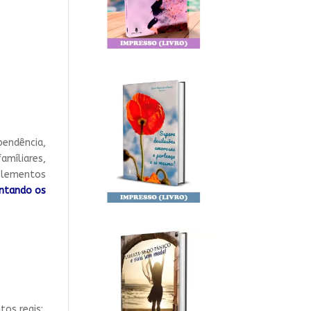
endência,
amíliares,
 elementos
entando os
tos reais;