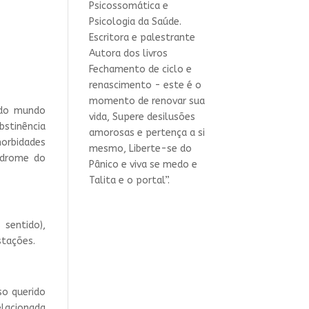
Psicossomática e
Psicologia da Saúde.
Escritora e palestrante
Autora dos livros
Fechamento de ciclo e
renascimento - este é o
momento de renovar sua
 do mundo
vida, Supere desilusões
bstinência
amorosas e pertença a si
morbidades
mesmo, Liberte-se do
índrome do
Pânico e viva se medo e
Talita e o portal”.
 sentido),
stações.
o querido
elacionada