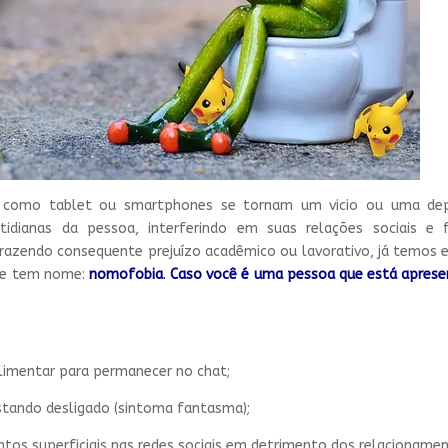
 como tablet ou smartphones se tornam um vicio ou uma dep
tidianas da pessoa, interferindo em suas relações sociais e f
 trazendo consequente prejuízo acadêmico ou lavorativo, já temos
que tem nome:
nomofobia
.
Caso você é uma pessoa que está apres
;
 alimentar para permanecer no chat;
stando desligado (sintoma fantasma);
tos superficiais nas redes sociais em detrimento dos relacionamen