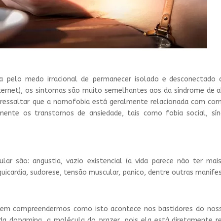
a pelo medo irracional de permanecer isolado e desconectado
(internet), os sintomas são muito semelhantes aos da síndrome de a
a ressaltar que a nomofobia está geralmente relacionada com co
lmente os transtornos de ansiedade, tais como fobia social, s
lar são: angustia, vazio existencial (a vida parece não ter mais
aquicardia, sudorese, tensão muscular, panico, dentre outras manife
sem compreendermos como isto acontece nos bastidores do noss
 da dopamina, a molécula do prazer, pois ela está diretamente r