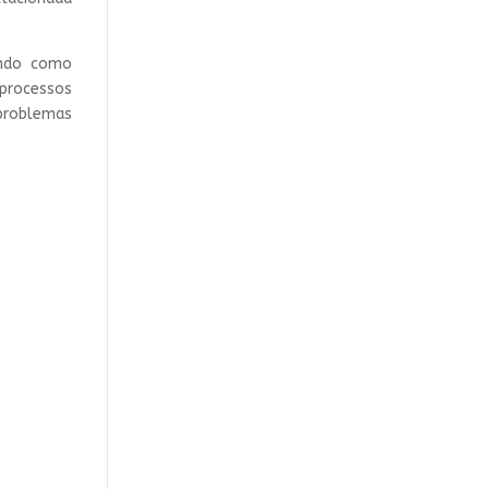
endo como
 processos
 problemas