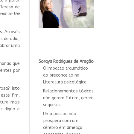
, a partir
Teresa de
nor se lhe
s. Através
s de ódio,
dobrar uma
Soraya Rodrigues de Aragão
umanas que
O Impacto traumático
ventes por
do preconceito na
Literatura psicológica
osa? Isto
Relacionamentos tóxicos
este fim,
não geram futuro, geram
tura mais
sequelas
is digno e
Uma pessoa não
prospera com um
cérebro em ameaça