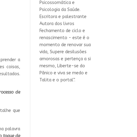
Psicossomática e
Psicologia da Saúde.
Escritora e palestrante
Autora dos livros
Fechamento de ciclo e
renascimento - este é o
momento de renovar sua
vida, Supere desilusões
amorosas e pertença a si
prender a
mesmo, Liberte-se do
s coisas,
Pânico e viva se medo e
esultados.
Talita e o portal”.
rocesso de
etalhe que
ma palavra
o toque de