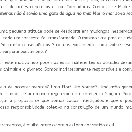
undo que desejamos se encontra em nosso poder, em nossas mãos
tas” de ações generosas e transformadoras. Como disse Madre 
fazemos não é senão uma gota de água no mar. Mas o mar seria me
mo uma pequena atitude pode se desdobrar em mudanças inesperada
, todo um contexto foi transformado. O mesmo vale para atitude
ambém trarão consequências. Sabemos exatamente como vai se des
o vai parar exatamente?
or este motivo não podemos estar indiferentes as atitudes des
s animais e o planeta. Somos intrinsecamente responsáveis e coni
adeia de acontecimentos? Uma flor? Um sorriso? Uma ação gener
Precisamos de um mundo regenerado e o momento é agora. Para 
açar a proposta de que somos todos interligados e que a pos
 nossa responsabilidade coletiva na construção de um mundo ma
bramentos, é muito interessante a estória do vestido azul.