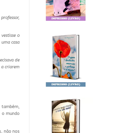
professor,
vestisse o
a uma casa
recisava de
 a criarem
ê também,
e, o mundo
s, não nos