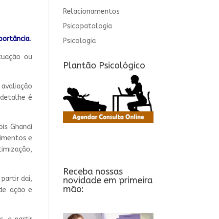
Relacionamentos
Psicopatologia
ortância.
Psicologia
ituação ou
Plantão Psicológico
 avaliação
 detalhe é
ois Ghandi
cimentos e
imização,
Receba nossas
artir daí,
novidade em primeira
mão:
 de ação e