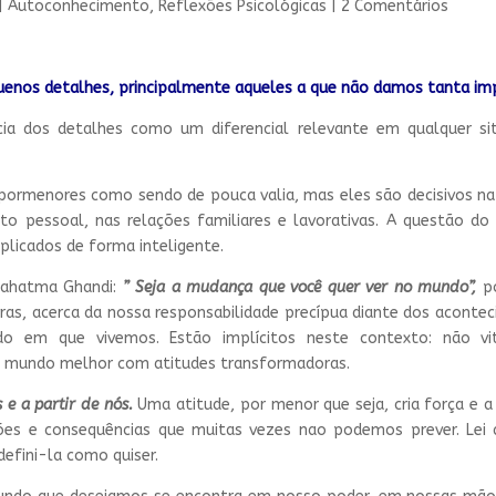
|
Autoconhecimento
,
Reflexões Psicológicas
|
2 Comentários
enos detalhes, principalmente aqueles a que não damos tanta imp
ncia dos detalhes como um diferencial relevante em qualquer s
pormenores como sendo de pouca valia, mas eles são decisivos na
cto pessoal, nas relações familiares e lavorativas. A questão do
aplicados de forma inteligente.
 Mahatma Ghandi:
” Seja a mudança que você quer ver no mundo”,
p
ras, acerca da nossa responsabilidade precípua diante dos aconte
 em que vivemos. Estão implícitos neste contexto: não vit
m mundo melhor com atitudes transformadoras.
 a partir de nós.
Uma atitude, por menor que seja, cria força e a p
ções e consequências que muitas vezes nao podemos prever. Lei
defini-la como quiser.