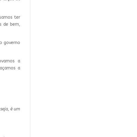
isamos ter
s de bem,
 o governo
movamos a
façamos a
seja, é um