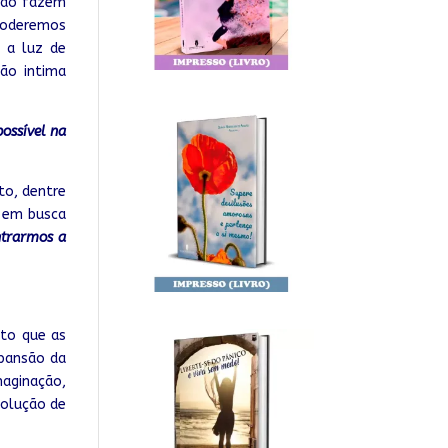
usão fazem
 poderemos
 a luz de
ão intima
ossível na
to, dentre
 em busca
ntrarmos a
sto que as
xpansão da
maginação,
solução de