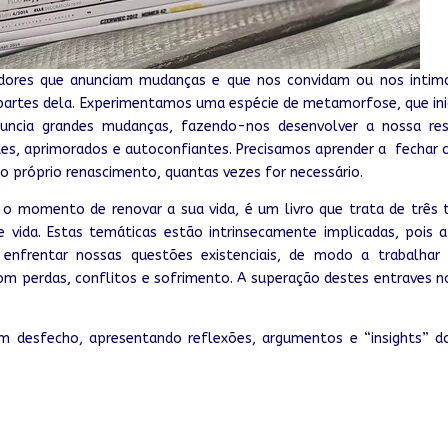
adores que anunciam mudanças e que nos convidam ou nos inti
u partes dela. Experimentamos uma espécie de metamorfose, que in
ncia grandes mudanças, fazendo-nos desenvolver a nossa resil
es, aprimorados e autoconfiantes. Precisamos aprender a fechar c
o próprio renascimento, quantas vezes for necessário.
o momento de renovar a sua vida, é um livro que trata de três 
vida. Estas temáticas estão intrinsecamente implicadas, pois a
nfrentar nossas questões existenciais, de modo a trabalhar 
om perdas, conflitos e sofrimento. A superação destes entraves n
 um desfecho, apresentando reflexões, argumentos e “insights” 