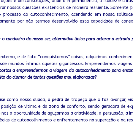
ruções e desconstruções, onde a impermanência, a fluidez e a il
orar nossas questões existenciais de maneira resiliente. Somente
do processo do autoconhecimento, acendendo em nossa solitude
tamente por não termos desenvolvido esta capacidade de conex
o candeeiro do nosso ser, alternativa única para aclarar a estrada p
terno, e de fato “conquistamos” coisas, adquirimos conhecimen
sde mundos ínfimos àqueles gigantescos. Empreendemos viagens
spostos a empreendermos a viagem do autoconhecimento para enco
ito do clamor de tantas questões mal elaboradas?
ise como nossa aliada, a pedra de tropeço que o faz avançar, vi
a posição de vítima e da zona de conforto, sendo geradora de e
o-nos a oportunidade de aguçarmos a criatividade, a persuasão, a i
égias de autoacolhimento e enfrentamento na superação e na re