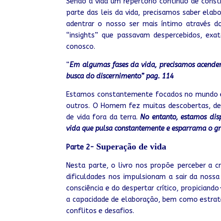
Sendo a vida um repertório contínuo de const
parte das leis da vida, precisamos saber elab
adentrar o nosso ser mais íntimo através 
“insights” que passavam despercebidos, exa
conosco.
“
Em algumas fases da vida, precisamos acender 
busca do discernimento” pag. 114
Estamos constantemente focados no mundo ex
outros. O Homem fez muitas descobertas, de
de vida fora da terra.
No entanto, estamos di
vida que pulsa constantemente e esparrama o gr
S
uperação de vida
Parte 2-
Nesta parte, o livro
nos
propõe perceber a cr
dificuldades nos impulsionam a sair da noss
consciência
e
do despertar crítico, propiciand
a capacidade de elaboração, bem como estrat
conflitos e desafios.