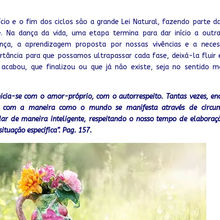
nício e o fim dos ciclos são a grande Lei Natural, fazendo parte d
e. Na dança da vida, uma etapa termina para dar início a outr
nça, a aprendizagem proposta por nossas vivências e a neces
ância para que possamos ultrapassar cada fase, deixá-la fluir 
abou, que finalizou ou que já não existe, seja no sentido ma
cia-se com o amor-próprio, com o autorrespeito. Tantas vezes, e
 e com a maneira como o mundo se manifesta através de circuns
ar de maneira inteligente, respeitando o nosso tempo de elaboraç
tuação específica”. Pag. 157.