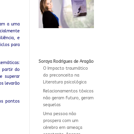
mam a uma
icialmente
iência, e
iclos para
Soraya Rodrigues de Aragão
temáticas:
O Impacto traumático
 partir do
do preconceito na
e superar
Literatura psicológica
os levarão
Relacionamentos tóxicos
não geram futuro, geram
dos pontos
sequelas
Uma pessoa não
prospera com um
cérebro em ameaça