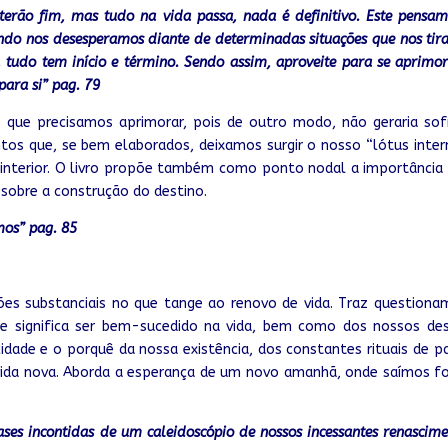
erão fim, mas tudo na vida passa, nada é definitivo. Este pensa
ndo nos desesperamos diante de determinadas situações que nos tir
, tudo tem início e término. Sendo assim, aproveite para se aprimo
para si” pag. 79
 que precisamos aprimorar, pois de outro modo, não geraria so
os que, se bem elaborados, deixamos surgir o nosso “lótus inter
 interior. O livro propõe também como ponto nodal
a importância
sobre a construção do destino.
mos” pag. 85
ções substanciais no que tange ao renovo de vida. Traz question
ue significa ser bem-sucedido na vida, bem como dos nossos de
dade e o porquê da nossa existência, dos constantes rituais de 
vida nova. Aborda a esperança de um novo amanhã, onde saímos fo
ses incontidas de um caleidoscópio de nossos incessantes renascime