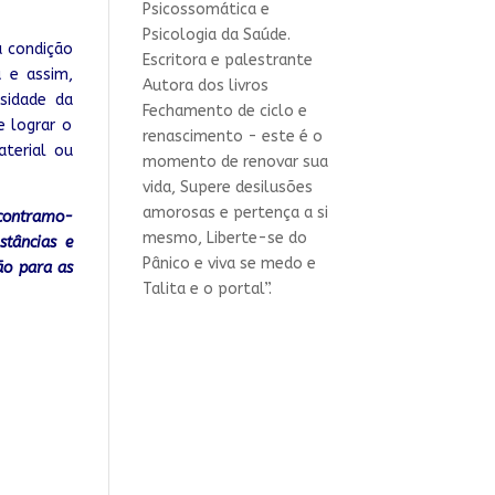
Psicossomática e
Psicologia da Saúde.
a condição
Escritora e palestrante
a e assim,
Autora dos livros
sidade d
a
Fechamento de ciclo e
e lograr o
renascimento - este é o
terial ou
momento de renovar sua
vida, Supere desilusões
amorosas e pertença a si
ncontramo-
mesmo, Liberte-se do
tâncias e
Pânico e viva se medo e
ão para as
Talita e o portal”.