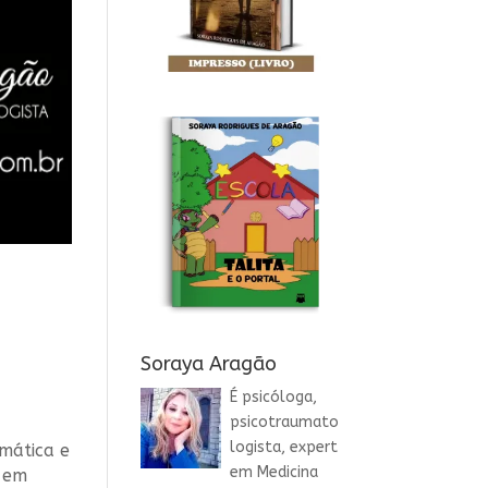
Soraya Aragão
É psicóloga,
psicotraumato
logista, expert
mática e
em Medicina
a em