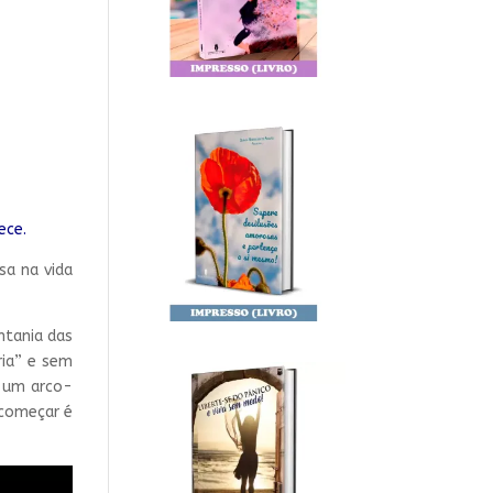
ece.
sa na vida
ntania das
ria” e sem
e um arco-
ecomeçar é