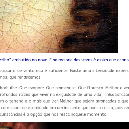
elho” embutido no novo. E na maioria das vezes é assim que acont
sussurro de vento não é suficiente. Existe uma intensidade expres
mos, que renascemos.
borbulhe. Que evapore. Que transmute. Que floresça. Melhor a ve
fundas raízes que viver na exigüidade de uma vida “(in)satisfató
am o terreno e o mais que vier. Melhor que sejam arrancadas e qu
da: com sabor de eternidade em um instante que nunca cessa, pois r
rcunstâncias é a opção que nos resta naquele momento.