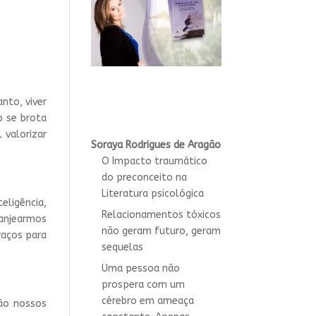
nto, viver
o se brota
l valorizar
Soraya Rodrigues de Aragão
O Impacto traumático
do preconceito na
Literatura psicológica
ligência,
Relacionamentos tóxicos
anjearmos
não geram futuro, geram
raços para
sequelas
Uma pessoa não
prospera com um
cérebro em ameaça
são nossos