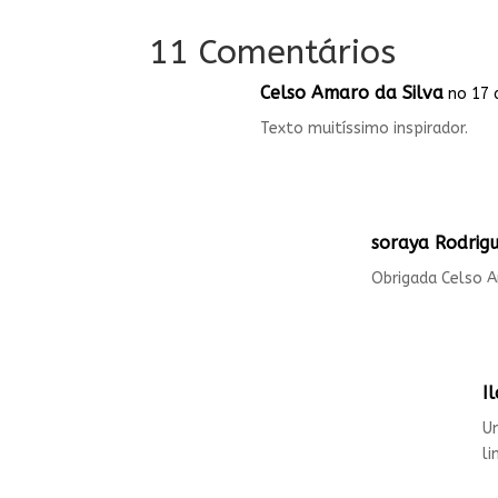
11 Comentários
Celso Amaro da Silva
no 17 
Texto muitíssimo inspirador.
soraya Rodrig
Obrigada Celso A
I
U
li