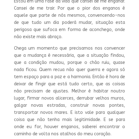
Estou em uma fase da vida que cansei de me enganar.
Cansei de me trair. Por que o pior dos enganos é
aquele que parte de nós mesmos, convencendo-nos
de que tudo um dia poderá mudar, situação esta
perigosa que sufoca em forma de aconchego, onde
não existe mais abraço.
Chega um momento que precisamos nos convencer
que a mudança é necessária, que a situação findou,
que a condição mudou, porque o chão ruiu, quase
nada ficou. Quem recua não quer guerra e agora só
tem espaço para a paz e a harmonia. Então é hora de
deixar de fingir que está tudo certo, que as coisas
não precisam de ajustes. Melhor é habitar noutro
lugar, firmar novos alicerces, derrubar velhos muros,
galgar novas estradas, construir novas pontes,
transportar novos mares. E isto vale para qualquer
coisa que não tenha mais legitimidade. E se para
onde eu for, houver enganos, saberei encontrar o
caminho de volta nos atalhos do meu coração.