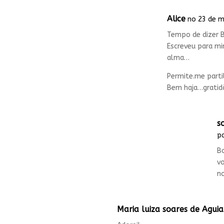
Alice
no 23 de m
Tempo de dizer B
Escreveu para mi
alma…
Permite.me parti
Bem haja…gratid
s
pa
Bo
vo
no
Maria luiza soares de Aguia