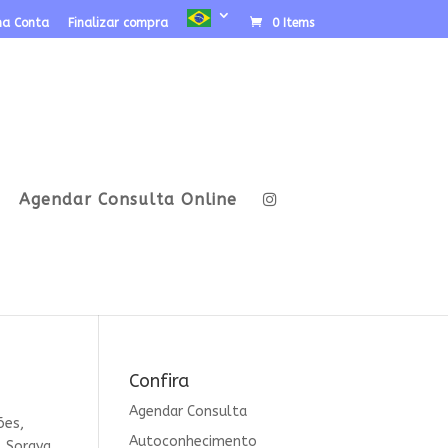
ha Conta
Finalizar compra
0 Items
Agendar Consulta Online
Confira
Agendar Consulta
ões
,
Autoconhecimento
,
Soraya