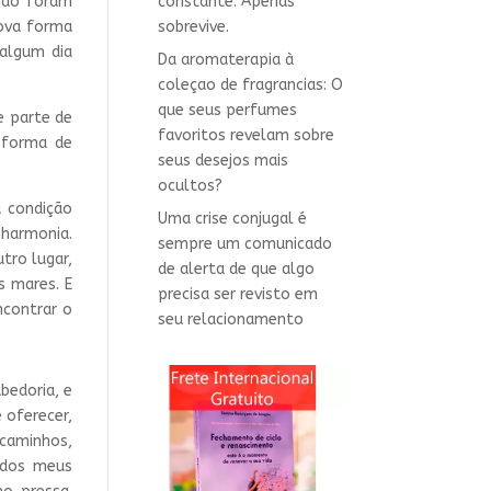
não foram
constante. Apenas
nova forma
sobrevive.
 algum dia
Da aromaterapia à
coleçao de fragrancias: O
que seus perfumes
e parte de
favoritos revelam sobre
 forma de
seus desejos mais
ocultos?
 condição
Uma crise conjugal é
 harmonia.
sempre um comunicado
tro lugar,
de alerta de que algo
s mares. E
precisa ser revisto em
ncontrar o
seu relacionamento
bedoria, e
 oferecer,
aminhos,
 dos meus