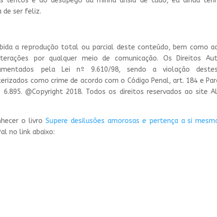
s lentos e do desapego da minha ânsia de tudo, eu ainda tenh
 de ser feliz.
ibida a reprodução total ou parcial deste conteúdo, bem como 
terações por qualquer meio de comunicação. Os Direitos Aut
lamentados pela Lei nº 9.610/98, sendo a violação destes
terizados como crime de acordo com o Código Penal, art. 184 e Par
º 6.895.
@Copyright 2018. Todos os direitos reservados ao site A
nhecer o livro
Supere desilusões amorosas e pertença a si mesm
l no link abaixo: