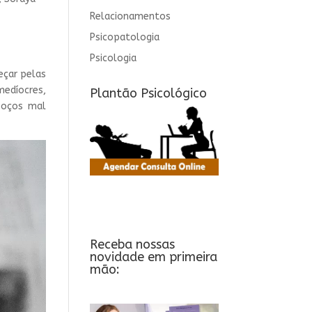
Relacionamentos
Psicopatologia
Psicologia
eçar pelas
medíocres,
Plantão Psicológico
boços mal
Receba nossas
novidade em primeira
mão: