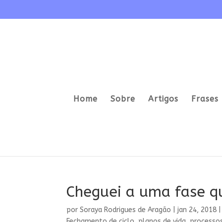
Home
Sobre
Artigos
Frases 
Cheguei a uma fase q
por
Soraya Rodrigues de Aragão
|
jan 24, 2018
Fechamento de ciclo
,
planos de vida
,
processos