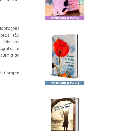
o pressa.
adaptações
orais são
 Direitos
ágrafos, e
lquimia da
o!
Compre