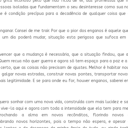
rita vitorioso pelo que não ficou de vir, das promessas que 
pessoas isoladas que fundamentam o seu desinteresse como sua 
ste é condição precípua para a decadência de qualquer coisa que
ganar. Cansei de me trair. Por que o pior dos enganos é aquele qu
um dia poderá mudar, situação esta perigosa que sufoca em
cer que a mudança é necessária, que a situação findou, que a
 Quem recua não quer guerra e agora só tem espaço para a paz e a
 certo, que as coisas não precisam de ajustes. Melhor é habitar nou
, galgar novas estradas, construir novas pontes, transportar novo
ais legitimidade. E se para onde eu for, houver enganos, saberei e
.
quero sonhar com uma nova vida, construída com mais lucidez e sa
 vive-la aqui e agora com toda a intensidade que ela tem para me
brochando a alma em novos recônditos, florindo novos c
mbrando novos horizontes, pois o tempo não espera, e apesar