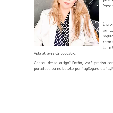
passo
Pressa
É pro
ou al
regu
carac
Lei n
Vida através de cadastro.
Gostou deste artigo? Então, você precisa co
parcelado ou no boleto por PagSeguro ou PayPa