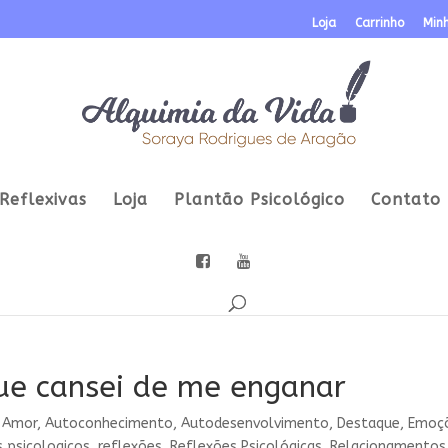
Loja
Carrinho
Min
Reflexivas
Loja
Plantão Psicológico
Contato
ue cansei de me enganar
|
Amor
,
Autoconhecimento
,
Autodesenvolvimento
,
Destaque
,
Emoç
 psicologicos
,
reflexões
,
Reflexões Psicológicas
,
Relacionamentos