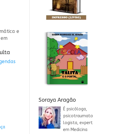
mática e
a em
ulta
agendas
Soraya Aragão
É psicóloga,
psicotraumato
logista, expert
nça
em Medicina