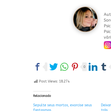
Aut
Sor
Psi
Psi
vári
0
Post Views:
18.274
Relacionado
Sepulte seus mortos, exorcise seus
Deixa
fantasmas
trás