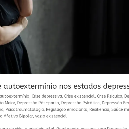
e autoextermínio nos estados depress
autoextermínio
,
Crise depressiva
,
Crise existencial
,
Crise Psiquica
,
De
ão Maior
,
Depressão Pós-parto
,
Depressão Psicótica
,
Depressão Re
ia
,
Psicotraumatologia
,
Regulação emocional
,
Resiliencia
,
Saúde m
o Afetivo Bipolar
,
vazio existencial
sopro da vida, o princípio vital. Geralmente pessoas com Depressão