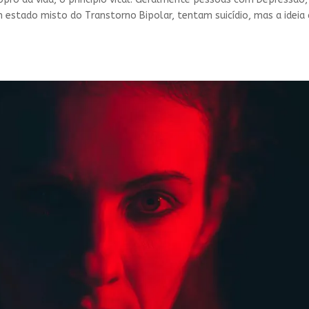
 estado misto do Transtorno Bipolar, tentam suicídio, mas a ideia