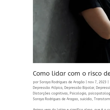
Como lidar com o risco d
por
Soraya Rodrigues de Aragão
|
nov 7, 2023
|
Depressão Atípica
,
Depressão Bipolar
,
Depress
Distorções cognitivas
,
Psicologia
,
psicopatolog
Soraya Rodrigues de Aragao
,
suicidio
,
Transtorn
Anima vem do latim e significa alma, que é o 