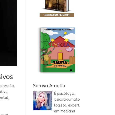
ivos
Soraya Aragão
pressão
,
ativa
,
É psicóloga,
ental
,
psicotraumato
logista, expert
em Medicina
, com