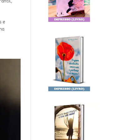
fantil
,
s e
uma