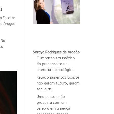
a
a Escolar
,
de Aragao
,
 Na
to
Soraya Rodrigues de Aragão
O Impacto traumático
do preconceito na
Literatura psicológica
Relacionamentos tóxicos
não geram futuro, geram
sequelas
Uma pessoa não
prospera com um
cérebro em ameaça