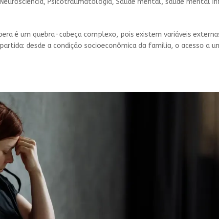
Neurosciencia
,
Psicotraumatologia
,
Saúde mental
,
saúde mental in
pera é um quebra-cabeça complexo, pois existem variáveis externa
partida: desde a condição socioeconômica da família, o acesso a 