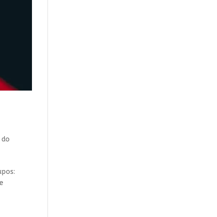
 do
upos:
de