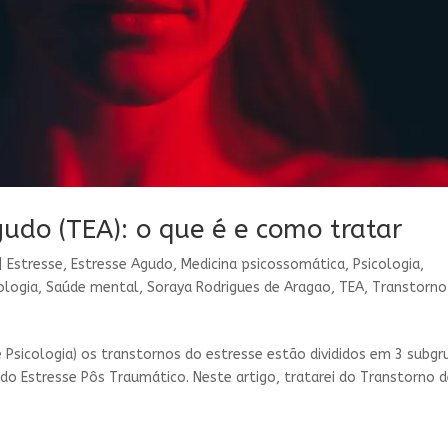
gudo (TEA): o que é e como tratar
|
Estresse
,
Estresse Agudo
,
Medicina psicossomática
,
Psicologia
,
ologia
,
Saúde mental
,
Soraya Rodrigues de Aragao
,
TEA
,
Transtorno
Psicologia) os transtornos do estresse estão divididos em 3 subgr
do Estresse Pôs Traumático. Neste artigo, tratarei do Transtorno 